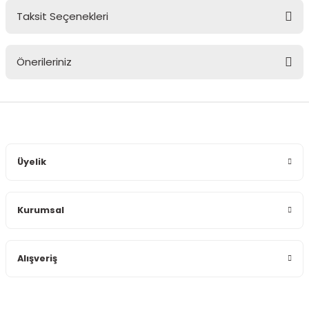
Taksit Seçenekleri
Bu ürüne ilk yorumu siz yapın!
Önerileriniz
Yorum Yaz
Bu ürünün fiyat bilgisi, resim, ürün açıklamalarında ve diğer
konularda yetersiz gördüğünüz noktaları öneri formunu
kullanarak tarafımıza iletebilirsiniz.
Görüş ve önerileriniz için teşekkür ederiz.
Üyelik
Ürün resmi kalitesiz, bozuk veya görüntülenemiyor.
Ürün açıklamasında eksik bilgiler bulunuyor.
Kurumsal
Ürün bilgilerinde hatalar bulunuyor.
Ürün fiyatı diğer sitelerden daha pahalı.
Bu ürüne benzer farklı alternatifler olmalı.
Alışveriş