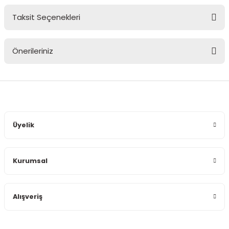
Taksit Seçenekleri
Bu ürüne ilk yorumu siz yapın!
Önerileriniz
Yorum Yaz
Bu ürünün fiyat bilgisi, resim, ürün açıklamalarında ve diğer
konularda yetersiz gördüğünüz noktaları öneri formunu
kullanarak tarafımıza iletebilirsiniz.
Görüş ve önerileriniz için teşekkür ederiz.
Üyelik
Ürün resmi kalitesiz, bozuk veya görüntülenemiyor.
Ürün açıklamasında eksik bilgiler bulunuyor.
Kurumsal
Ürün bilgilerinde hatalar bulunuyor.
Ürün fiyatı diğer sitelerden daha pahalı.
Bu ürüne benzer farklı alternatifler olmalı.
Alışveriş