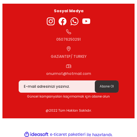
Sosyal Medya
Gönder
05076250291
GAZİANTEP/ TURKEY
onurmot@hotmail.com
Abone Ol
Güncel kampanyaları kaçırmamak için abone olun
@2022 Tüm Hakları Saklıdır.
ideasoft
ile
e-