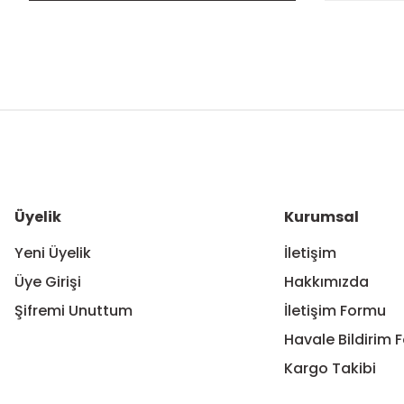
Bu ürünün fiyat bilgisi, resim, ürün açıklamalarında ve diğer ko
Görüş ve önerileriniz için teşekkür ederiz.
Ürün resmi kalitesiz, bozuk veya görüntülenemiyor.
Ürün açıklamasında eksik bilgiler bulunuyor.
Ürün bilgilerinde hatalar bulunuyor.
Üyelik
Kurumsal
Ürün fiyatı diğer sitelerden daha pahalı.
Yeni Üyelik
İletişim
Bu ürüne benzer farklı alternatifler olmalı.
Üye Girişi
Hakkımızda
Şifremi Unuttum
İletişim Formu
Havale Bildirim 
Kargo Takibi