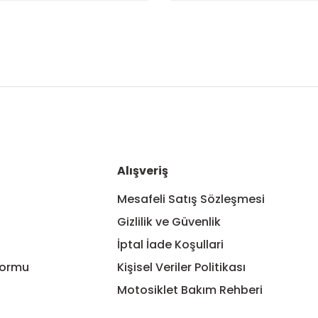
nularda yetersiz gördüğünüz noktaları öneri formunu kullanarak tarafım
Bu ürüne ilk yorumu siz yapın!
Yorum Yaz
Alışveriş
Mesafeli Satış Sözleşmesi
Gizlilik ve Güvenlik
İptal İade Koşullari
Formu
Kişisel Veriler Politikası
Motosiklet Bakım Rehberi
Gönder