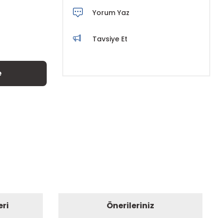
Yorum Yaz
Tavsiye Et
e
eri
Önerileriniz