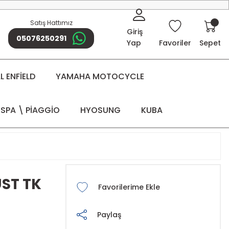
Satış Hattımız
Giriş
05076250291
Yap
Favoriler
Sepet
 ENFİELD
YAMAHA MOTOCYCLE
SPA \ PİAGGİO
HYOSUNG
KUBA
ÜST TK
Paylaş