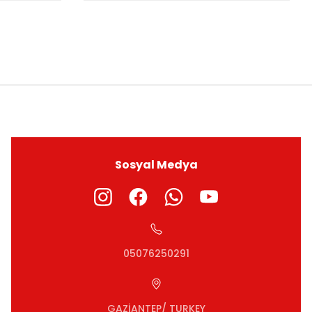
ıza iletebilirsiniz.
Sosyal Medya
05076250291
GAZİANTEP/ TURKEY