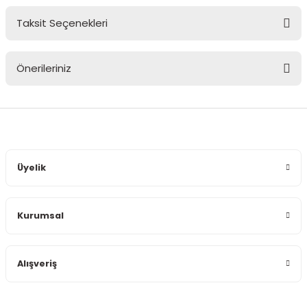
Taksit Seçenekleri
Bu ürüne ilk yorumu siz yapın!
Önerileriniz
Yorum Yaz
Bu ürünün fiyat bilgisi, resim, ürün açıklamalarında ve diğer
konularda yetersiz gördüğünüz noktaları öneri formunu
kullanarak tarafımıza iletebilirsiniz.
Görüş ve önerileriniz için teşekkür ederiz.
Üyelik
Ürün resmi kalitesiz, bozuk veya görüntülenemiyor.
Ürün açıklamasında eksik bilgiler bulunuyor.
Kurumsal
Ürün bilgilerinde hatalar bulunuyor.
Ürün fiyatı diğer sitelerden daha pahalı.
Bu ürüne benzer farklı alternatifler olmalı.
Alışveriş