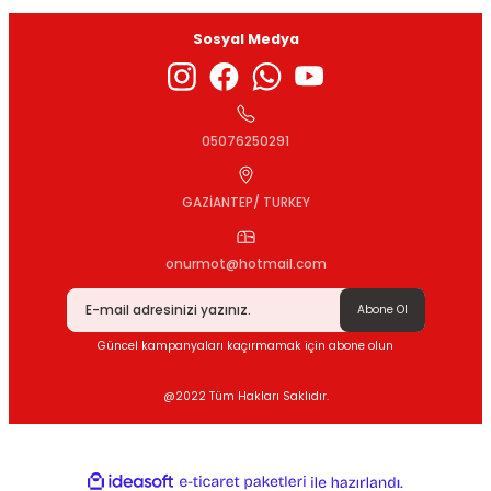
Sosyal Medya
Gönder
05076250291
GAZİANTEP/ TURKEY
onurmot@hotmail.com
Abone Ol
Güncel kampanyaları kaçırmamak için abone olun
@2022 Tüm Hakları Saklıdır.
ideasoft
ile
e-