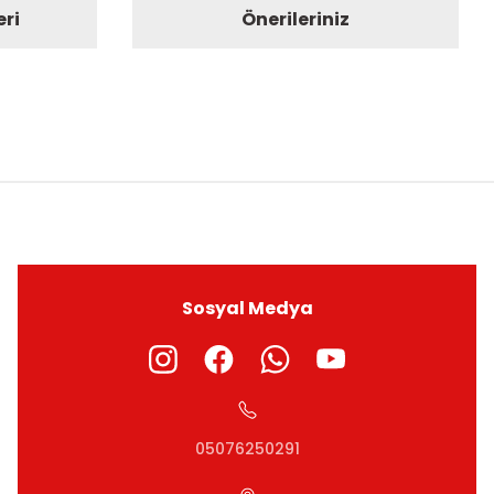
eri
Önerileriniz
ıza iletebilirsiniz.
Sosyal Medya
05076250291