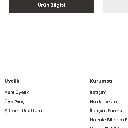
Ürün Bilgisi
Bu ürünün fiyat bilgisi, resim, ürün açıklamalarında ve diğer ko
Görüş ve önerileriniz için teşekkür ederiz.
Ürün resmi kalitesiz, bozuk veya görüntülenemiyor.
Ürün açıklamasında eksik bilgiler bulunuyor.
Ürün bilgilerinde hatalar bulunuyor.
Üyelik
Kurumsal
Ürün fiyatı diğer sitelerden daha pahalı.
Yeni Üyelik
İletişim
Bu ürüne benzer farklı alternatifler olmalı.
Üye Girişi
Hakkımızda
Şifremi Unuttum
İletişim Formu
Havale Bildirim 