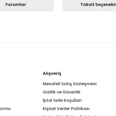
Yorumlar
Taksit Seçenekl
nularda yetersiz gördüğünüz noktaları öneri formunu kullanarak tarafım
Bu ürüne ilk yorumu siz yapın!
Yorum Yaz
Alışveriş
Mesafeli Satış Sözleşmesi
Gizlilik ve Güvenlik
İptal İade Koşullari
Formu
Kişisel Veriler Politikası