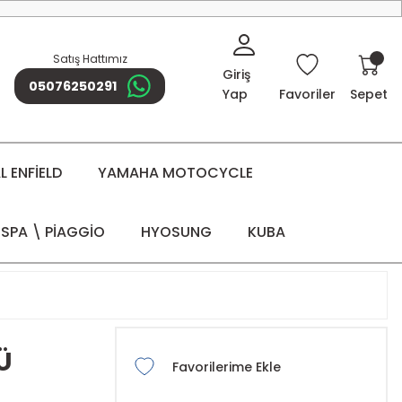
Satış Hattımız
Giriş
05076250291
Yap
Favoriler
Sepet
 ENFİELD
YAMAHA MOTOCYCLE
SPA \ PİAGGİO
HYOSUNG
KUBA
Ü