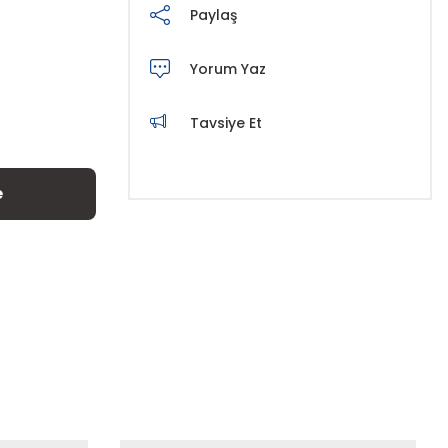
Paylaş
Yorum Yaz
Tavsiye Et
e