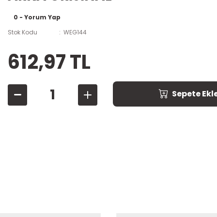
0 - Yorum Yap
Stok Kodu
WEG144
612,97 TL
Sepete Ekl