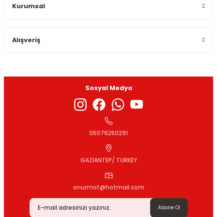
Kurumsal
Ürün bilgilerinde hatalar bulunuyor.
Ürün fiyatı diğer sitelerden daha pahalı.
Bu ürüne benzer farklı alternatifler olmalı.
Alışveriş
Sosyal Medya
Gönder
05076250291
GAZİANTEP/ TURKEY
onurmot@hotmail.com
Abone Ol