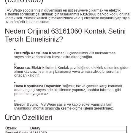
TVS Wego scooterınızın güvenliğini en üst seviyeye çıkarmak ve elektrik
sistemini sorunsuz çalıştırmak için tasarlanmış
63161060
barkod kodlu orijinal
kontak seti. Yüksek kaliteli iç mekanizması ve dış etkenlere dayanıklı yapısıyla
uzun ömürlü kullanım sunar.
Neden Orijinal 63161060 Kontak Setini
Tercih Etmelisiniz?
Hırsızlığa Karşı Tam Koruma:
Güçlendirilmiş kilit mekanizması
sayesinde zorlamalara karşı ekstra direnç sağlar.
Kusursuz Elektrik İletimi:
Kontak çevrildiğinde elektrik sistemine giden
akımı kayıpsız iletir; marş basmama veya temassızlık gibi sorunları
ortadan kaldırır.
Hava Koşullarına Dayanıklı:
Yağmur, toz ve çamura karşı korumalı
anahtar girişi sayesinde oksitlenme yapmaz, anahtar takılması gibi
problemler yaşatmaz.
Birebir Uyum:
TVS Wego şasisi ve kablo soket yapısıyla tam
uyumludur; montaj sırasında kesme-biçme işlemi gerektirmez.
Ürün Özellikleri
Özellik
Detay