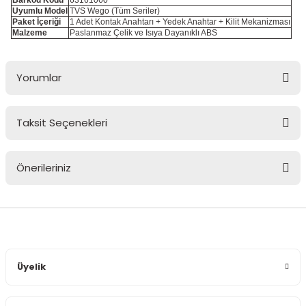
Barkod Kodu
63161060
Uyumlu Model
TVS Wego (Tüm Seriler)
Paket İçeriği
1 Adet Kontak Anahtarı + Yedek Anahtar + Kilit Mekanizması
Malzeme
Paslanmaz Çelik ve Isıya Dayanıklı ABS
Yorumlar
Taksit Seçenekleri
Bu ürüne ilk yorumu siz yapın!
Önerileriniz
Yorum Yaz
Bu ürünün fiyat bilgisi, resim, ürün açıklamalarında ve diğer
konularda yetersiz gördüğünüz noktaları öneri formunu
kullanarak tarafımıza iletebilirsiniz.
Görüş ve önerileriniz için teşekkür ederiz.
Üyelik
Ürün resmi kalitesiz, bozuk veya görüntülenemiyor.
Ürün açıklamasında eksik bilgiler bulunuyor.