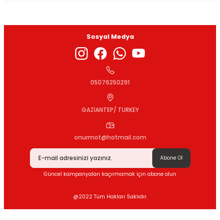
Sosyal Medya
05076250291
GAZİANTEP/ TURKEY
onurmot@hotmail.com
Abone Ol
Güncel kampanyaları kaçırmamak için abone olun
@2022 Tüm Hakları Saklıdır.