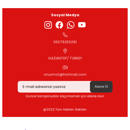
Sosyal Medya
05076250291
GAZİANTEP/ TURKEY
onurmot@hotmail.com
Abone Ol
Güncel kampanyaları kaçırmamak için abone olun
@2022 Tüm Hakları Saklıdır.